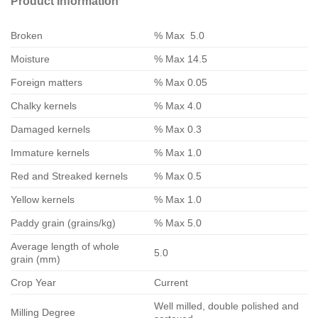
Product Information
Broken
% Max 5.0
Moisture
% Max 14.5
Foreign matters
% Max 0.05
Chalky kernels
% Max 4.0
Damaged kernels
% Max 0.3
Immature kernels
% Max 1.0
Red and Streaked kernels
% Max 0.5
Yellow kernels
% Max 1.0
Paddy grain (grains/kg)
% Max 5.0
Average length of whole
5.0
grain (mm)
Crop Year
Current
Well milled, double polished and
Milling Degree