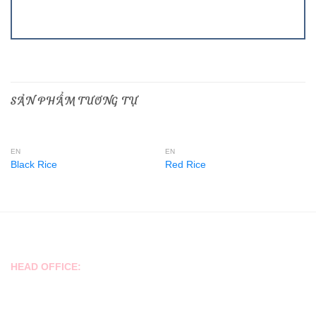
SẢN PHẨM TƯƠNG TỰ
EN
EN
Black Rice
Red Rice
CONTACT
HEAD OFFICE:
No. 17, Street No. 6, Kim Son Residential Area, Tan Phong Ward,
District 7.
Tell/Viber/Whatsap/Zalo: +84939 866 123