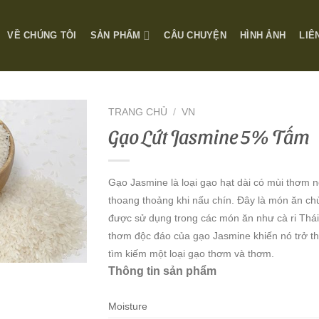
VỀ CHÚNG TÔI
SẢN PHẨM
CÂU CHUYỆN
HÌNH ẢNH
LIÊ
TRANG CHỦ
/
VN
Gạo Lứt Jasmine 5% Tấm
Gạo Jasmine là loại gạo hạt dài có mùi thơm 
thoang thoảng khi nấu chín. Đây là món ăn c
được sử dụng trong các món ăn như cà ri Thái
thơm độc đáo của gạo Jasmine khiến nó trở t
tìm kiếm một loại gạo thơm và thơm.
Thông tin sản phẩm
Moisture