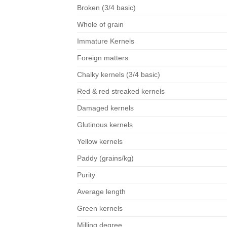
B
roken (3/4 basic)
Whole of grain
Immature Kernels
Foreign matters
Chalky kernels (3/4 basic)
Red & red streaked kernels
Damaged kernels
Glutinous kernels
Yellow kernels
Paddy (grains/kg)
Purity
Average length
Green kernels
Milling degree