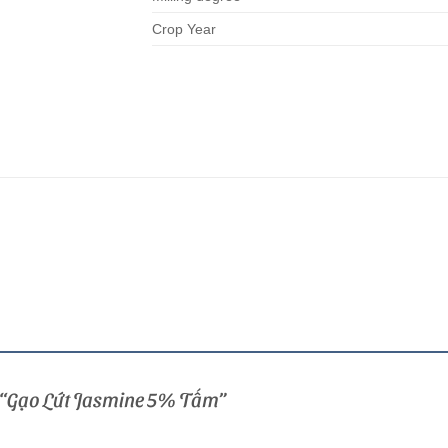
Crop Year
ét “Gạo Lứt Jasmine 5% Tấm”