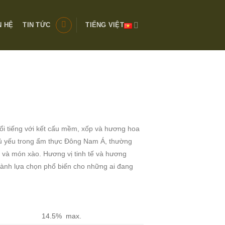
N HỆ
TIN TỨC
TIẾNG VIỆT
nổi tiếng với kết cấu mềm, xốp và hương hoa
hủ yếu trong ẩm thực Đông Nam Á, thường
 và món xào. Hương vị tinh tế và hương
hành lựa chọn phổ biến cho những ai đang
14.5% max.