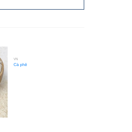
VN
VN
Cà phê
Hạt điều