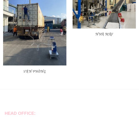
NHÀ MÁY
VĂN PHÒNG
CONTACT
HEAD OFFICE:
No. 17, Street No. 6, Kim Son Residential Area, Tan Phong Ward,
District 7.
Tell/Viber/Whatsap/Zalo: +84939 866 123
Hoàng Minh - Director