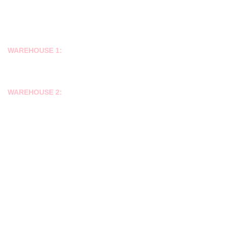
Email: interrice.vnf@gmail.com
Email: director@ricevnf.com
Email: info@ricevnf.com
WAREHOUSE 1:
Binh Luong Hamlet, Binh Thanh Commune, Thu Thua District, Long An
Province, Vietnam
WAREHOUSE 2:
Thoi Nguon, Phuoc Thoi Ward, O Mon District, Cantho City
MAP