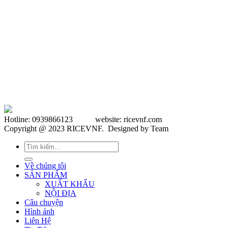
Hotline: 0939866123 website: ricevnf.com
Copyright @ 2023 RICEVNF. Designed by Team
Tìm
kiếm:
Về chúng tôi
SẢN PHẨM
XUẤT KHẨU
NỘI ĐỊA
Câu chuyện
Hình ảnh
Liên Hệ