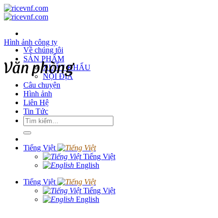
Chuyển
đến
nội
dung
Hình ảnh công ty
Về chúng tôi
SẢN PHẨM
Văn phòng
XUẤT KHẨU
NỘI ĐỊA
Câu chuyện
Hình ảnh
Liên Hệ
Tin Tức
Tìm
kiếm:
Tiếng Việt
Tiếng Việt
English
Tiếng Việt
Tiếng Việt
English