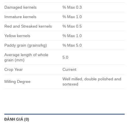
Damaged kernels
% Max 0.3
Immature kernels
% Max 1.0
Red and Streaked kernels
% Max 0.5
Yellow kernels
% Max 1.0
Paddy grain (grains/kg)
% Max 5.0
Average length of whole
5.0
grain (mm)
Crop Year
Current
Well milled, double polished and
Milling Degree
sortexed
ĐÁNH GIÁ (0)