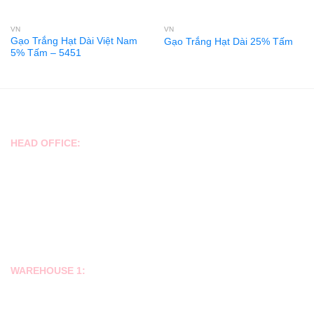
VN
VN
Gạo Trắng Hạt Dài Việt Nam
Gạo Trắng Hạt Dài 25% Tấm
5% Tấm – 5451
CONTACT
HEAD OFFICE:
No. 17, Street No. 6, Kim Son Residential Area, Tan Phong Ward,
District 7.
Tell/Viber/Whatsap/Zalo: +84939 866 123
Hoàng Minh - Director
Email: interrice.vnf@gmail.com
Email: director@ricevnf.com
Email: info@ricevnf.com
WAREHOUSE 1:
Binh Luong Hamlet, Binh Thanh Commune, Thu Thua District, Long An
Province, Vietnam